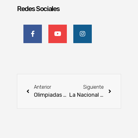
Redes Sociales
Anterior
Siguiente
Olimpiadas del Semáforo 2025: Juventud en acción por un Paraguay sin pobreza
La Nacional de Otoño Brangus se hará en el marco de un campo que se renueva y de un mercado en ascenso