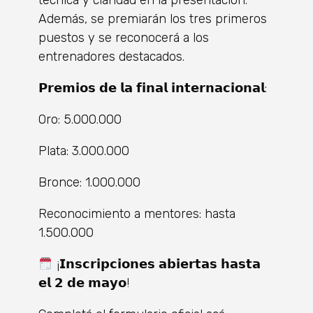
Además, se premiarán los tres primeros
puestos y se reconocerá a los
entrenadores destacados.
𝗣𝗿𝗲𝗺𝗶𝗼𝘀 𝗱𝗲 𝗹𝗮 𝗳𝗶𝗻𝗮𝗹 𝗶𝗻𝘁𝗲𝗿𝗻𝗮𝗰𝗶𝗼𝗻𝗮𝗹:
Oro: 5.000.000
Plata: 3.000.000
Bronce: 1.000.000
Reconocimiento a mentores: hasta
1.500.000
¡𝗜𝗻𝘀𝗰𝗿𝗶𝗽𝗰𝗶𝗼𝗻𝗲𝘀 𝗮𝗯𝗶𝗲𝗿𝘁𝗮𝘀 𝗵𝗮𝘀𝘁𝗮
𝗲𝗹 𝟮 𝗱𝗲 𝗺𝗮𝘆𝗼!