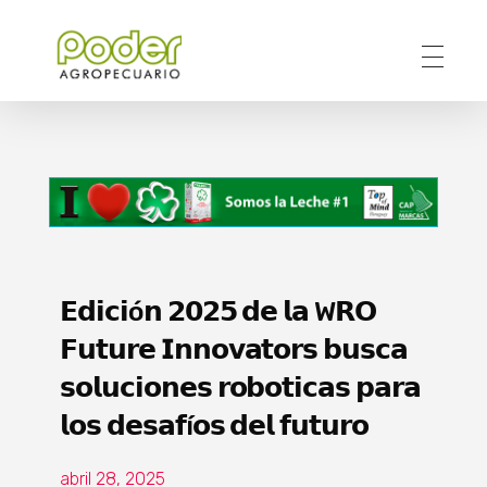
Poder Agropecuario
𝗘𝗱𝗶𝗰𝗶ó𝗻 𝟮𝟬𝟮𝟱 𝗱𝗲 𝗹𝗮 W𝗥𝗢
𝗙𝘂𝘁𝘂𝗿𝗲 𝗜𝗻𝗻𝗼𝘃𝗮𝘁𝗼𝗿𝘀 𝗯𝘂𝘀𝗰𝗮
𝘀𝗼𝗹𝘂𝗰𝗶𝗼𝗻𝗲𝘀 𝗿𝗼𝗯𝗼𝘁𝗶𝗰𝗮𝘀 𝗽𝗮𝗿𝗮
𝗹𝗼𝘀 𝗱𝗲𝘀𝗮𝗳í𝗼𝘀 𝗱𝗲𝗹 𝗳𝘂𝘁𝘂𝗿𝗼
abril 28, 2025