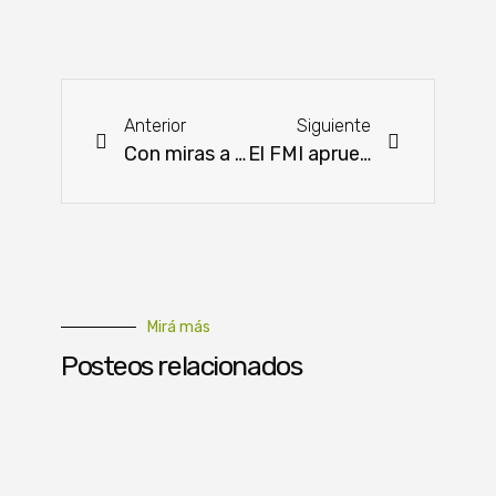
Anterior
Siguiente
Con miras a la exportación a Chile se verifican proceso de certificación de banano
El FMI aprueba el Servicio de Resiliencia y Sostenibilidad para Paraguay
Mirá más
Posteos relacionados