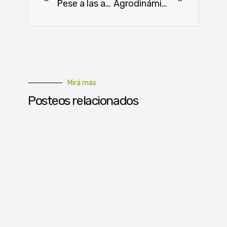
Pese a las adversidades, productores supieron salir adelante
Agrodinámica prepara una edición cargada de actualizaciones
Mirá más
Posteos relacionados