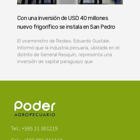
Con una inversión de USD 40 millones
nuevo frigorífico se instala en San Pedro
El viceministro de Rediex, Eduardo Gustale,
informó que la industria pecuaria, ubicada en el
distrito de General Resquín, representa una
inversión de capital paraguayo que
Poder Agropecuario
Tel.: +595 21 301219
Cel.: +595 981 911114