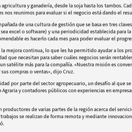
gricultura y ganadería, desde la soja hasta los tambos. Cad
es nos reunimos para evaluar si el negocio está dando el resu
mpañada de una cultura de gestión que se basa en tres clav
ea excel o software) y una periodicidad establecida para la 
ecomendable es hacerlo cada mes para poder evaluar el progre
 la mejora continua, lo que les ha permitido ayudar a los p
dad que necesitan para saber cuáles negocios serán rentables 
 un satélite más para la compañía. «Nuestra misión es conver
sus compras o ventas», dijo Cruz.
dad por parte del sector agropecuario, un desafío al que se
n Agraria y contadores públicos con experiencias en empresas
n productores de varias partes de la región acerca del serv
 trabajos se realizan de forma remota y mediante innovacion
ó.