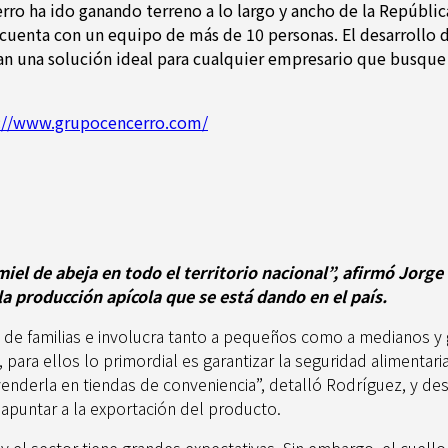
ro ha ido ganando terreno a lo largo y ancho de la Repúblic
 cuenta con un equipo de más de 10 personas. El desarrollo 
 una solución ideal para cualquier empresario que busque ga
://www.grupocencerro.com/
el de abeja en todo el territorio nacional”, afirmó Jorge
la producción apícola que se está dando en el país.
s de familias e involucra tanto a pequeños como a medianos 
ara ellos lo primordial es garantizar la seguridad alimentari
ra venderla en tiendas de conveniencia”, detalló Rodríguez, y
 apuntar a la exportación del producto.
el sector tiene grandes expectativas. Sin embargo, el cuello 