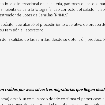
ional e internacional en la materia, padrones de calidad para 
mbientales para la fotografía, uso correcto del calador, dispo
Muestreador de Lotes de Semillas (RNMLS).
n depósito, que abarcó el procedimiento operativo de prueba d
su remisión al laboratorio.
de la calidad de las semillas, desde su obtención, producción,
on traídos por aves silvestres migratorias que llegan desd
enasa) emitió un comunicado donde confirma el primer caso posi
s detecciones de la enfermedad en total hasta el momento en 