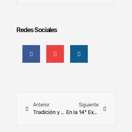
Redes Sociales
Anterior
Siguiente
Tradición y diversidad propone nueva edición del mega festival japonés Nihon Matsuri
En la 14ª Expo Paraguay Brasil se fortalece el comercio bilateral entre ambos países