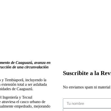
tamento de Caaguazú, avanza en
trucción de una circunvalación
Suscribite a la Rev
do y Tembiaporã, incluyendo la
xtensión total a ser asfaltada
No enviamos spam ni material i
nidades de Caaguazú.
l Ingeniería y Tecsul
e atraviesa el casco urbano de
ctualmente empedrado, mejorando