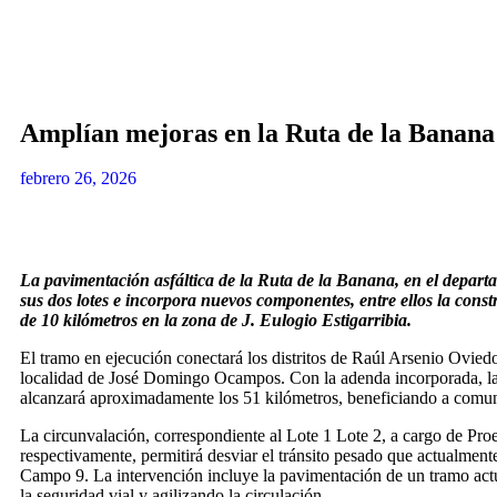
Amplían mejoras en la Ruta de la Banana
febrero 26, 2026
La pavimentación asfáltica de la Ruta de la Banana, en el depar
sus dos lotes e incorpora nuevos componentes, entre ellos la cons
de 10 kilómetros en la zona de J. Eulogio Estigarribia.
El tramo en ejecución conectará los distritos de Raúl Arsenio Ovie
localidad de José Domingo Ocampos. Con la adenda incorporada, la e
alcanzará aproximadamente los 51 kilómetros, beneficiando a comu
La circunvalación, correspondiente al Lote 1 Lote 2, a cargo de Proe
respectivamente, permitirá desviar el tránsito pesado que actualment
Campo 9. La intervención incluye la pavimentación de un tramo a
la seguridad vial y agilizando la circulación.