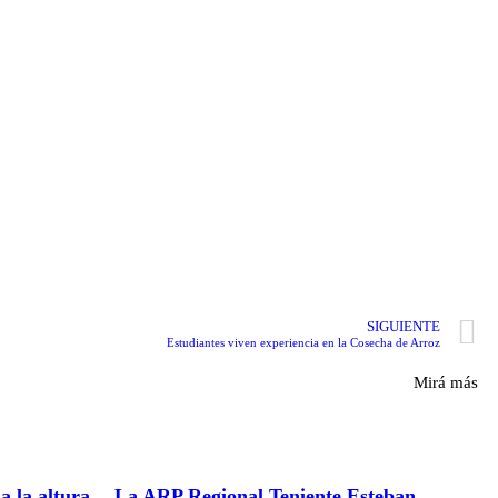
SIGUIENTE
Estudiantes viven experiencia en la Cosecha de Arroz
Mirá más
a la altura
La ARP Regional Teniente Esteban