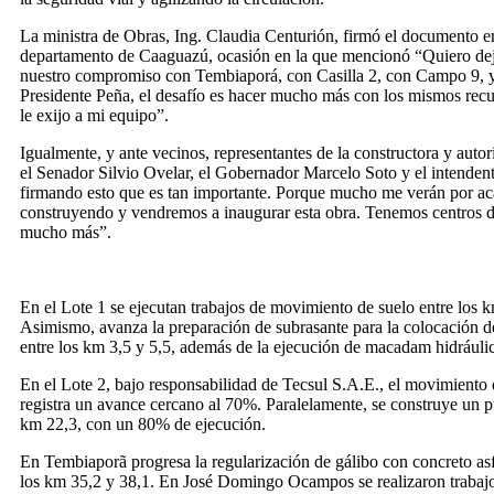
La ministra de Obras, Ing. Claudia Centurión, firmó el documento en
departamento de Caaguazú, ocasión en la que mencionó “Quiero deja
nuestro compromiso con Tembiaporá, con Casilla 2, con Campo 9, y
Presidente Peña, el desafío es hacer mucho más con los mismos recu
le exijo a mi equipo”.
Igualmente, y ante vecinos, representantes de la constructora y auto
el Senador Silvio Ovelar, el Gobernador Marcelo Soto y el intendent
firmando esto que es tan importante. Porque mucho me verán por a
construyendo y vendremos a inaugurar esta obra. Tenemos centros d
mucho más”.
En el Lote 1 se ejecutan trabajos de movimiento de suelo entre los k
Asimismo, avanza la preparación de subrasante para la colocación 
entre los km 3,5 y 5,5, además de la ejecución de macadam hidráulic
En el Lote 2, bajo responsabilidad de Tecsul S.A.E., el movimiento 
registra un avance cercano al 70%. Paralelamente, se construye un
km 22,3, con un 80% de ejecución.
En Tembiaporã progresa la regularización de gálibo con concreto as
los km 35,2 y 38,1. En José Domingo Ocampos se realizaron trabajo