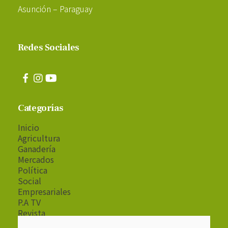
Asunción – Paraguay
Redes Sociales
Categorías
Inicio
Agricultura
Ganadería
Mercados
Política
Social
Empresariales
P.A TV
Revista
Radio