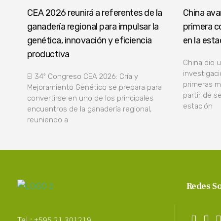
CEA 2026 reunirá a referentes de la
China ava
ganadería regional para impulsar la
primera c
genética, innovación y eficiencia
en la est
productiva
China dio 
investigaci
El 34º Congreso CEA 2026: Cría y
primeras m
Mejoramiento Genético se prepara para
partir de s
convertirse en uno de los principales
estación
encuentros de la ganadería regional,
reuniendo a
Redes So
Poder Agropecuario
Tel.: +595 21 301219