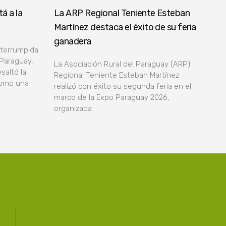
á a la
La ARP Regional Teniente Esteban
Martínez destaca el éxito de su feria
ganadera
nterrumpida
 Paraguay,
La Asociación Rural del Paraguay (ARP)
saltó la
Regional Teniente Esteban Martínez
como una
realizó con éxito su segunda feria en el
marco de la Expo Paraguay 2026,
organizada