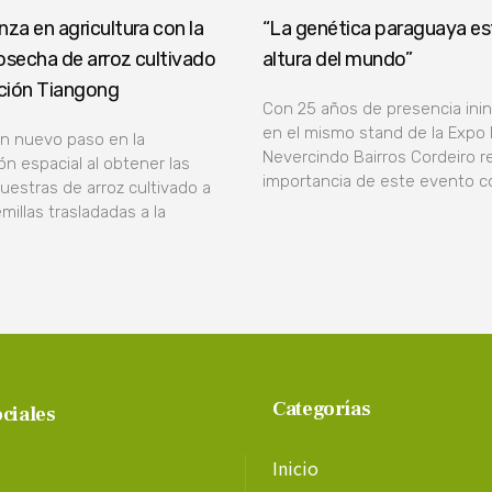
nza en agricultura con la
“La genética paraguaya est
osecha de arroz cultivado
altura del mundo”
ación Tiangong
Con 25 años de presencia ini
en el mismo stand de la Expo
un nuevo paso en la
Nevercindo Bairros Cordeiro re
ón espacial al obtener las
importancia de este evento 
uestras de arroz cultivado a
emillas trasladadas a la
Categorías
ciales
Inicio