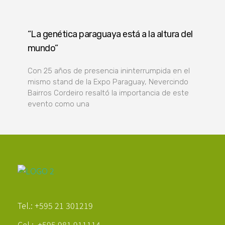
“La genética paraguaya está a la altura del
mundo”
Con 25 años de presencia ininterrumpida en el
mismo stand de la Expo Paraguay, Nevercindo
Bairros Cordeiro resaltó la importancia de este
evento como una
Poder Agropecuario
Tel.: +595 21 301219
Cel.: +595 981 911114