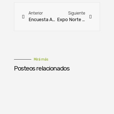
Anterior
Siguiente
Encuesta Agropecuaria: impulso a la toma de decisiones del sector
Expo Norte 2024: Bio Natural S.A. expuso estrategias de vacunación para el crecimiento del sector avícola
Mirá más
Posteos relacionados