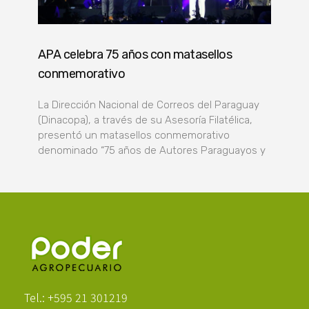
APA celebra 75 años con matasellos
conmemorativo
La Dirección Nacional de Correos del Paraguay
(Dinacopa), a través de su Asesoría Filatélica,
presentó un matasellos conmemorativo
denominado “75 años de Autores Paraguayos y
Poder Agropecuario
Tel.: +595 21 301219