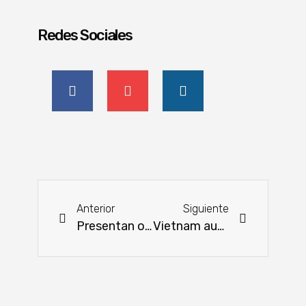
Redes Sociales
Anterior
Siguiente
Presentan oficialmente la Cámara Paraguaya de Industrias Porcinas y Derivados
Vietnam autoriza el medicamento ruso Pembrolizumab 2025