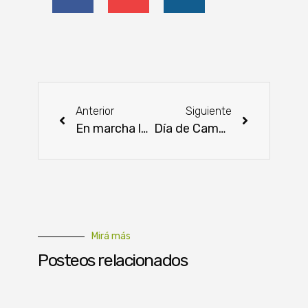
Anterior
Siguiente
En marcha la vacunación contra la Fiebre Aftosa y la Brucelosis Bovina
Día de Campo sobre arroz mostró interesantes avances para el sector
Mirá más
Posteos relacionados