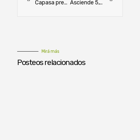
Capasa presenta el añejo especial «Mariscal» por los héroes paraguayos
Asciende 5,1 % la importación de vehículos livianos al mes de enero
Mirá más
Posteos relacionados