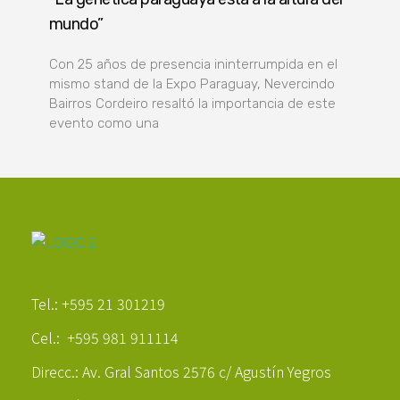
mundo”
Con 25 años de presencia ininterrumpida en el
mismo stand de la Expo Paraguay, Nevercindo
Bairros Cordeiro resaltó la importancia de este
evento como una
Poder Agropecuario
Tel.: +595 21 301219
Cel.: +595 981 911114
Direcc.: Av. Gral Santos 2576 c/ Agustín Yegros