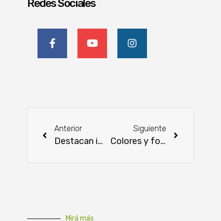
Redes Sociales
Anterior
Siguiente
Destacan importancia de manejo de cosecha y poscosecha de la cebolla
Colores y formas se fusionan en “Expresiones Abstractas”, de Liliana Ferreira
Mirá más