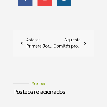
Anterior
Siguiente
Primera Jornada de Toros en Azul: una propuesta abierta para mejorar la eficiencia reproductiva
Comités producen hasta 2400 kilos de queso Paraguay por semana
Mirá más
Posteos relacionados