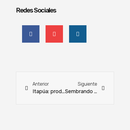
Redes Sociales
Anterior
Siguiente
Itapúa: producción de cebolla alcanzará 600.000 kilos esta zafra
Sembrando 2024: encuentro de capacitación y motivación para jóvenes universitarias