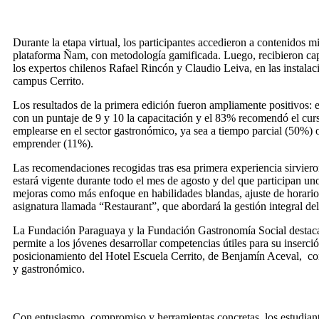
Durante la etapa virtual, los participantes accedieron a contenidos
plataforma Ñam, con metodología gamificada. Luego, recibieron capa
los expertos chilenos Rafael Rincón y Claudio Leiva, en las instalaci
campus Cerrito.
Los resultados de la primera edición fueron ampliamente positivos: 
con un puntaje de 9 y 10 la capacitación y el 83% recomendó el cur
emplearse en el sector gastronómico, ya sea a tiempo parcial (50%) 
emprender (11%).
Las recomendaciones recogidas tras esa primera experiencia sirvier
estará vigente durante todo el mes de agosto y del que participan un
mejoras como más enfoque en habilidades blandas, ajuste de horario
asignatura llamada “Restaurant”, que abordará la gestión integral del
La Fundación Paraguaya y la Fundación Gastronomía Social destacan
permite a los jóvenes desarrollar competencias útiles para su inserció
posicionamiento del Hotel Escuela Cerrito, de Benjamín Aceval, co
y gastronómico.
Con entusiasmo, compromiso y herramientas concretas, los estudiant