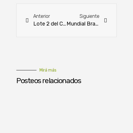
Anterior
Siguiente
Lote 2 del Corredor Metropolitano del Este alcanza 87 % de avance
Mundial Braford y Nacional Hereford alcanzan los 600 animales inscriptos
Mirá más
Posteos relacionados