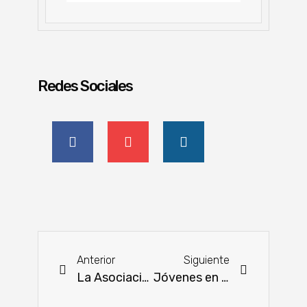
Redes Sociales
Anterior
Siguiente
La Asociación de Damas Ganaderas del Paraguay nombra a su nueva presidenta
Jóvenes en situación de vulnerabilidad reciben respaldo total para estudiar tecnicaturas