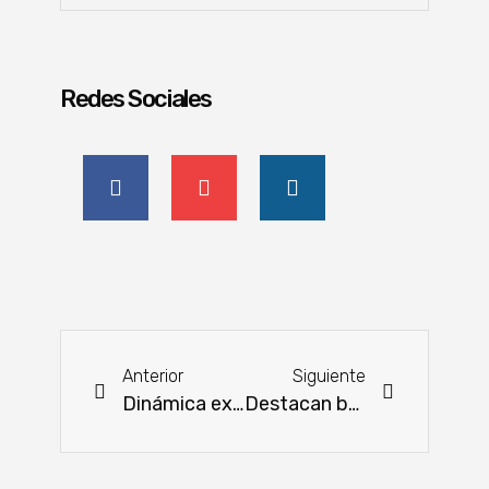
Redes Sociales
Anterior
Siguiente
Dinámica exportación de maíz se da por la producción récord
Destacan buenos resultados en los trabajos de Sistema de Alerta Temprana (SAT) paraguayo