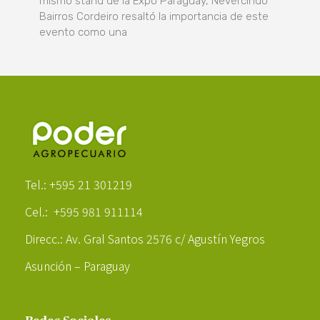
mismo stand de la Expo Paraguay, Nevercindo
Bairros Cordeiro resaltó la importancia de este
evento como una
Poder Agropecuario
Tel.: +595 21 301219
Cel.: +595 981 911114
Direcc.: Av. Gral Santos 2576 c/ Agustín Yegros
Asunción – Paraguay