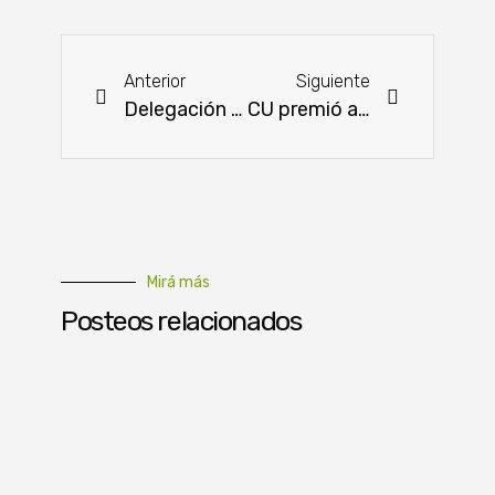
Anterior
Siguiente
Delegación Coreana interesada en inversiones forestales en Paraguay
CU premió a los niños y niñas en su día con interesantes obsequios
Mirá más
Posteos relacionados