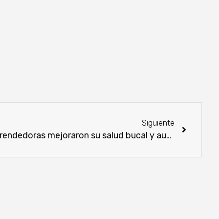
Siguiente
Cerca de 440 mujeres emprendedoras mejoraron su salud bucal y autoestima gracias al concurso nacional “Mi sonrisa feliz”