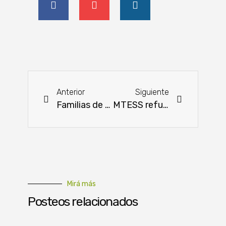
Anterior
Siguiente
Familias de Central ofrecen productos del campo en el shopping Multiplaza
MTESS refuerza intermediación laboral con convocatoria a buscadores de empleo en Itá y Choré
Mirá más
Posteos relacionados