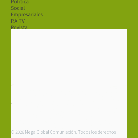
Política
Social
Empresariales
P.A TV
Revista
Radio
© 2026 Mega Global Comuniación. Todos los derechos