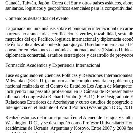
Canadá, Taiwán, Japón, Corea del Sur y otros países asiáticos, abor
sanitarios, logísticos y geopolíticos esenciales para la competitividad
Contenidos destacados del evento
La jornada incluirá análisis sobre el panorama internacional de car
barreras no arancelarias, certificaciones verdes, trazabilidad, sosten
mercados del eje Pacífico, logística internacional y diplomacia ec
de éxito aplicables al contexto paraguayo. Disertante internacional 
consultor en relaciones económicas internacionales (Estados Unidos)
diplomacia comercial, estudios estratégicos y desarrollo de proyecto
Formación Académica y Experiencia Internacional
Tase es graduado en Ciencias Políticas y Relaciones Internacionale
Milwaukee (EE.UU.), con formación complementaria en gobierno, g
nacional realizada en el Centro de Estudios Les Aspin de Marquette
incluyendo una pasantía profesional en la Cámara de Representantes
oficina del congresista Richard Pombo (CA-11). Fue Postgraduate F
Relaciones Exteriores de Azerbaiyán y cursó estudios de posgrado 
Inteligencia en el Institute of World Politics (Washington D.C., 201
Realizó estudios del idioma guaraní en el Ateneo de Lengua y Cult
Washington D.C., y se desempeñó como Profesor Universitario Hono
académicas de Ucrania, Argentina y Kosovo. Entre 2007 y 2009 fue