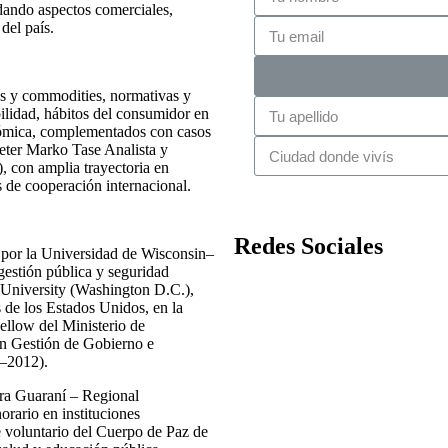
dando aspectos comerciales,
 del país.
nes y commodities, normativas y
ibilidad, hábitos del consumidor en
onómica, complementados con casos
Peter Marko Tase Analista y
, con amplia trayectoria en
s de cooperación internacional.
Redes Sociales
s por la Universidad de Wisconsin–
estión pública y seguridad
 University (Washington D.C.),
 de los Estados Unidos, en la
ellow del Ministerio de
en Gestión de Gobierno e
1–2012).
ura Guaraní – Regional
rario en instituciones
 voluntario del Cuerpo de Paz de