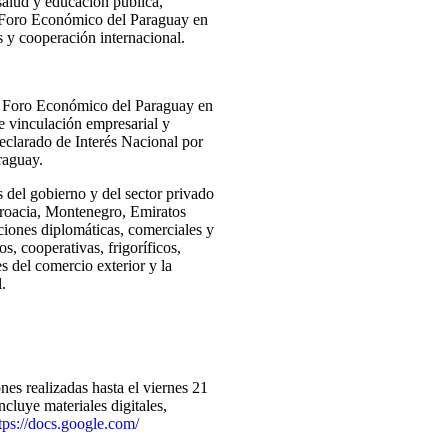
alud y educación pública,
l Foro Económico del Paraguay en
 y cooperación internacional.
l Foro Económico del Paraguay en
 vinculación empresarial y
clarado de Interés Nacional por
raguay.
 del gobierno y del sector privado
roacia, Montenegro, Emiratos
ciones diplomáticas, comerciales y
s, cooperativas, frigoríficos,
es del comercio exterior y la
.
es realizadas hasta el viernes 21
cluye materiales digitales,
tps://docs.google.com/