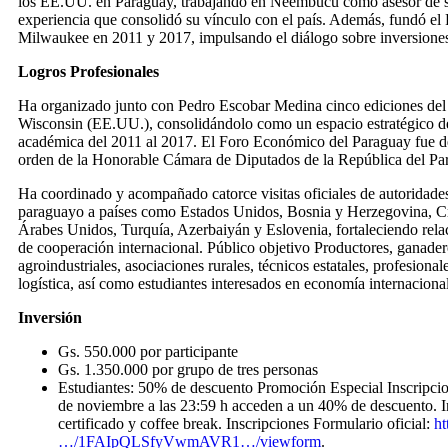
los EE.UU. en Paraguay, trabajando en Ñeembucú como asesor de s
experiencia que consolidó su vínculo con el país. Además, fundó e
Milwaukee en 2011 y 2017, impulsando el diálogo sobre inversiones
Logros Profesionales
Ha organizado junto con Pedro Escobar Medina cinco ediciones de
Wisconsin (EE.UU.), consolidándolo como un espacio estratégico de
académica del 2011 al 2017. El Foro Económico del Paraguay fue de
orden de la Honorable Cámara de Diputados de la República del Pa
Ha coordinado y acompañado catorce visitas oficiales de autoridades
paraguayo a países como Estados Unidos, Bosnia y Herzegovina, C
Árabes Unidos, Turquía, Azerbaiyán y Eslovenia, fortaleciendo rela
de cooperación internacional. Público objetivo Productores, ganadero
agroindustriales, asociaciones rurales, técnicos estatales, profesional
logística, así como estudiantes interesados en economía internacional
Inversión
Gs. 550.000 por participante
Gs. 1.350.000 por grupo de tres personas
Estudiantes: 50% de descuento Promoción Especial Inscripcion
de noviembre a las 23:59 h acceden a un 40% de descuento. In
certificado y coffee break. Inscripciones Formulario oficial:
ht
…/1FAIpQLSfyVwmAVR1…/viewform
.