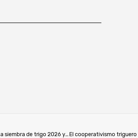
Cooperativa Raúl Peña destaca el inicio de la siembra de trigo 2026 y plantea desafíos para el sector