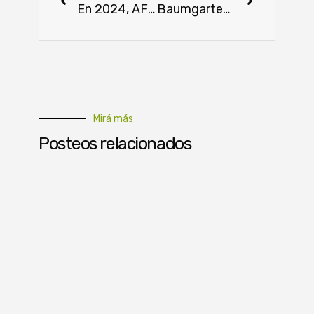
En 2024, AFD apoyó la sostenibilidad agroganadera con inversiones estratégicas
Baumgarten: “el futuro de la ganadería paraguaya depende de la calidad y tecnología”
Mirá más
Posteos relacionados