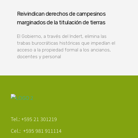
Reivindican derechos de campesinos
marginados de la titulación de tierras
El Gobierno, a través del Indert, elimina las
trabas burocráticas históricas que impedían el
acceso a la propiedad formal a los ancianos,
docentes y personal
Poder Agropecuario
Tel.: +595 21 301219
Cel.: +595 981 911114