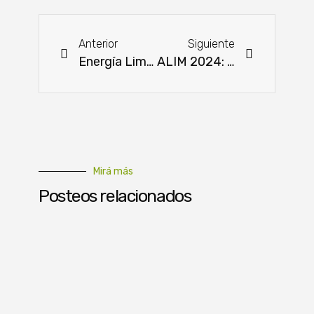
Anterior
Siguiente
Energía Limpia: el camino de Paraguay hacia un futuro sostenible y autosuficiente
ALIM 2024: expertos analizaron el futuro de la industria molinera
Mirá más
Posteos relacionados