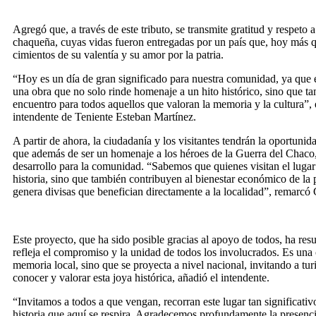
Agregó que, a través de este tributo, se transmite gratitud y respeto a 
chaqueña, cuyas vidas fueron entregadas por un país que, hoy más q
cimientos de su valentía y su amor por la patria.
“Hoy es un día de gran significado para nuestra comunidad, ya que 
una obra que no solo rinde homenaje a un hito histórico, sino que t
encuentro para todos aquellos que valoran la memoria y la cultura”
intendente de Teniente Esteban Martínez.
A partir de ahora, la ciudadanía y los visitantes tendrán la oportunidad
que además de ser un homenaje a los héroes de la Guerra del Chaco,
desarrollo para la comunidad. “Sabemos que quienes visitan el lugar 
historia, sino que también contribuyen al bienestar económico de la 
genera divisas que benefician directamente a la localidad”, remarcó
Este proyecto, que ha sido posible gracias al apoyo de todos, ha re
refleja el compromiso y la unidad de todos los involucrados. Es una
memoria local, sino que se proyecta a nivel nacional, invitando a tur
conocer y valorar esta joya histórica, añadió el intendente.
“Invitamos a todos a que vengan, recorran este lugar tan significati
historia que aquí se respira. Agradecemos profundamente la presenc