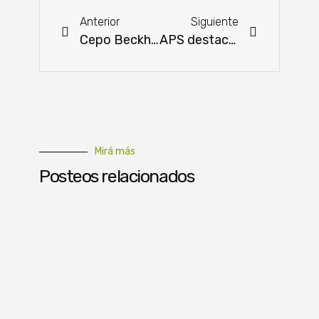
Anterior
Siguiente
Cepo Beckhauser “edición limitada” por los 40 años de Brangus Paraguay
APS destaca la necesidad de llegar al mercado de China
Mirá más
Posteos relacionados