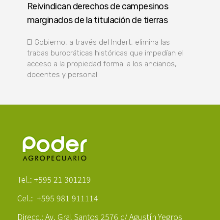
Reivindican derechos de campesinos
marginados de la titulación de tierras
El Gobierno, a través del Indert, elimina las
trabas burocráticas históricas que impedían el
acceso a la propiedad formal a los ancianos,
docentes y personal
Poder Agropecuario
Tel.: +595 21 301219
Cel.: +595 981 911114
Direcc.: Av. Gral Santos 2576 c/ Agustín Yegros