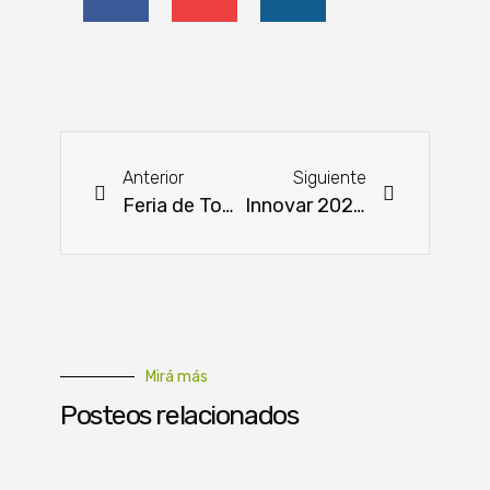
Anterior
Siguiente
Feria de Tomates: Precio diferenciado, calidad excepcional
Innovar 2024 busca elevar a Paraguay en la escala de la competitividad internacional
Mirá más
Posteos relacionados