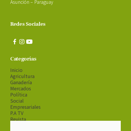
Asunción – Paraguay
Redes Sociales
Categorías
Inicio
Agricultura
Ganadería
Mercados
Política
Social
Empresariales
P.A TV
Revista
Radio