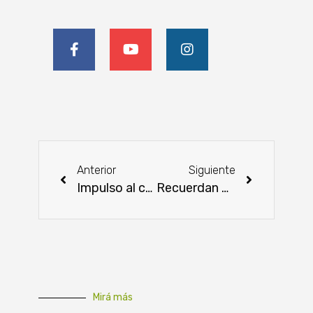
Anterior
Siguiente
Impulso al campo: Entrega de equipo agrícola en San Pedro por parte del MAG
Recuerdan disponibilidad de becas para posgrados en Canadá, España y EEUU
Mirá más