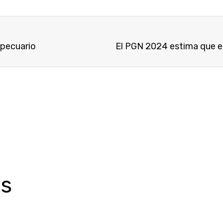
opecuario
El PGN 2024 estima que ec
os