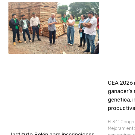
CEA 2026 r
ganadería r
genética, i
productiv
El 34º Congr
Mejoramiento
Instituto Belén abre inscripciones
convertirse e