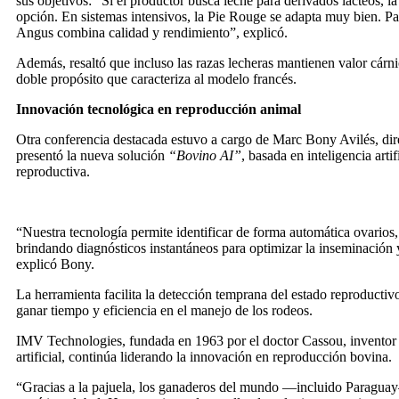
sus objetivos: “Si el productor busca leche para derivados lácteos, 
opción. En sistemas intensivos, la Pie Rouge se adapta muy bien. Par
Angus combina calidad y rendimiento”, explicó.
Además, resaltó que incluso las razas lecheras mantienen valor cárn
doble propósito que caracteriza al modelo francés.
Innovación tecnológica en reproducción animal
Otra conferencia destacada estuvo a cargo de Marc Bony Avilés, di
presentó la nueva solución
“Bovino AI”
, basada en inteligencia artif
reproductiva.
“Nuestra tecnología permite identificar de forma automática ovarios, 
brindando diagnósticos instantáneos para optimizar la inseminación 
explicó Bony.
La herramienta facilita la detección temprana del estado reproductiv
ganar tiempo y eficiencia en el manejo de los rodeos.
IMV Technologies, fundada en 1963 por el doctor Cassou, inventor 
artificial, continúa liderando la innovación en reproducción bovina.
“Gracias a la pajuela, los ganaderos del mundo —incluido Paragua