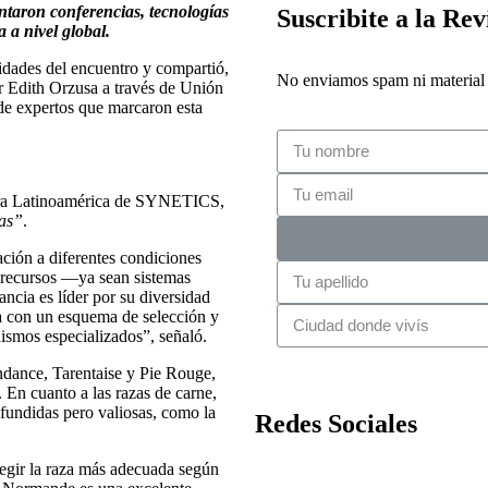
ntaron conferencias, tecnologías
Suscribite a la Rev
 a nivel global.
idades del encuentro y compartió,
No enviamos spam ni material i
r Edith Orzusa a través de Unión
de expertos que marcaron esta
para Latinoamérica de SYNETICS,
mas”
.
ación a diferentes condiciones
y recursos —ya sean sistemas
ncia es líder por su diversidad
na con un esquema de selección y
ismos especializados”, señaló.
dance, Tarentaise y Pie Rouge,
 En cuanto a las razas de carne,
fundidas pero valiosas, como la
Redes Sociales
legir la raza más adecuada según