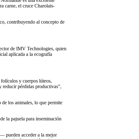
la Normande es una excelente
a carne, el cruce Charolais-
ico, contribuyendo al concepto de
rector de IMV Technologies, quien
icial aplicada a la ecografía
folículos y cuerpos lúteos,
y reducir pérdidas productivas”,
o de los animales, lo que permite
de la pajuela para inseminación
y— pueden acceder a la mejor