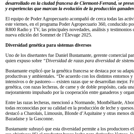
desarrollado en la ciudad francesa de Clermont-Ferrand, se prese
y experiencias que marcan la evolución de la producción ganadera
El equipo de Poder Agropecuario acompañó de cerca todas las activ
este viernes, en el programa Poder Agropecuario 360, conducido po
R800 Radio y TV, las principales novedades, análisis y testimonios 
nueva edición del Sommet de l’Élevage 2025.
Diversidad genética para sistemas diversos
Uno de los disertantes fue Daniel Bustamante, gerente comercial 
quien expuso sobre
“Diversidad de razas para diversidad de siste
Bustamante explicó que la genética francesa se destaca por su adapt
productivas y ambientales. “De acuerdo con los distintos entornos 
intensivos o de pastoreo— existen razas que se desarrollan mejor. Fra
genética, con razas lecheras, de carne y de doble propósito, cada u
mejoramiento impulsado por la cooperación entre ganaderos y organ
Entre las razas lecheras, mencionó a Normande, Montbéliarde, Abon
todas reconocidas por su calidad en la producción de leche y quesos.
destacó a Charolais, Limousin, Blonde d’Aquitaine y otras menos di
Bazadaise y la Gasconne.
Bustamante subrayó que esta diversidad permite a los productores e