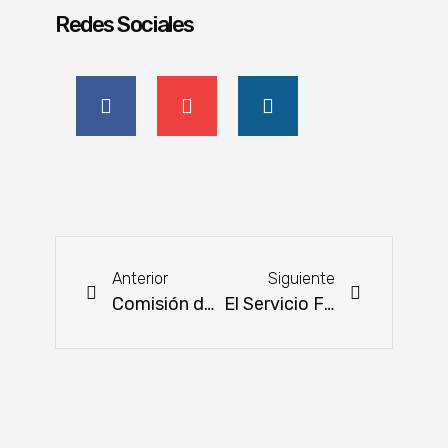
Redes Sociales
Anterior
Siguiente
Comisión de Agricultura y Ganadería: avances y proyecciones
El Servicio Forestal de EE. UU. (USFS) proporciona formación en incendios forestales a INFONA