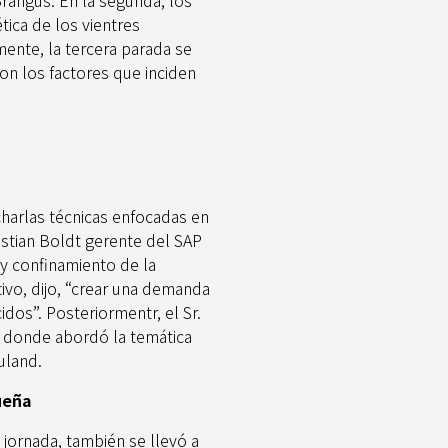
Brangus. En la segunda, los
tica de los vientres
mente, la tercera parada se
on los factores que inciden
charlas técnicas enfocadas en
astian Boldt gerente del SAP
y confinamiento de la
ivo, dijo, “crear una demanda
s”. Posteriormentr, el Sr.
, donde abordó la temática
euland.
ueña
jornada, también se llevó a