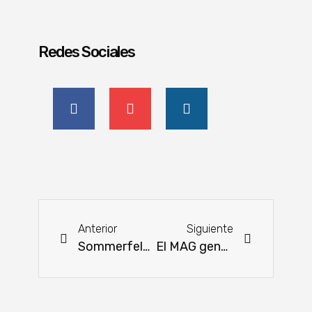
Redes Sociales
Anterior
Siguiente
Sommerfeld fortalece al productor con tecnología, infraestructura y acompañamiento técnico
El MAG generó retorno de 3,5 veces la inversión en el campo