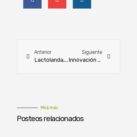
Anterior
Siguiente
Lactolanda, la más consumida en la categoría de Leche y Yoghurt
Innovación y aprendizaje para la lechería nacional
Mirá más
Posteos relacionados