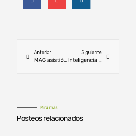
Anterior
Siguiente
MAG asistió a 20.000 familias productoras afectadas por sequía entre enero y febrero
Inteligencia artificial, insumos ecológicos y plantas fotovoltaicas al servicio del campo
Mirá más
Posteos relacionados