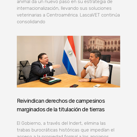
animal da un nuevo paso en su estrategia de
internacionalización, llevando sus soluciones
veterinarias a Centroamérica. LascaVET continúa
consolidando
Reivindican derechos de campesinos
marginados de la titulación de tierras
El Gobierno, a través del Indert, elimina las
trabas burocráticas históricas que impedían el
acceso a la propiedad formal a los ancianos,