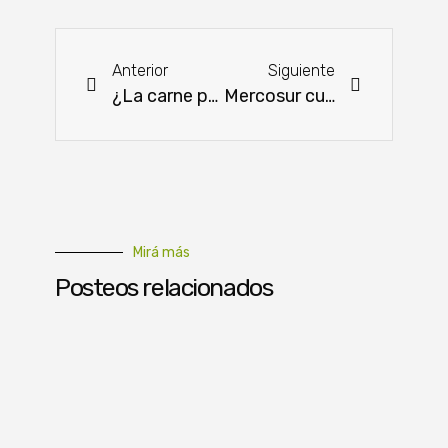
Anterior
Siguiente
¿La carne paraguaya sumará ventajas con el acuerdo Mercosur–UE?
Mercosur cuestiona las salvaguardas agrícolas acordadas por la Unión Europea
Mirá más
Posteos relacionados