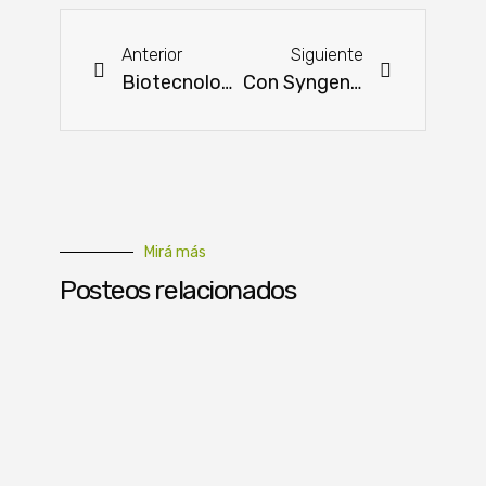
Anterior
Siguiente
Biotecnología EM•1® regenera suelos y transforma la producción agropecuaria en Paraguay
Con Syngenta 365 hay innovación, asesoramiento y tecnología todo el año
Mirá más
Posteos relacionados