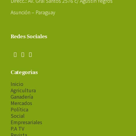
Direcc.: Av. Gral Santos 2576 c/ Agustín Yegros
Asunción – Paraguay
Redes Sociales
Categorías
Inicio
Agricultura
Ganadería
Mercados
Política
Social
Empresariales
P.A TV
Revista