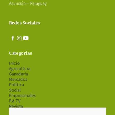
Asunción – Paraguay
Redes Sociales
Categorías
Inicio
Agricultura
Ganadería
Mercados
Política
Social
Empresariales
P.A TV
Revista
Radio