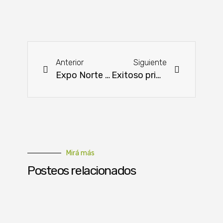
Anterior
Siguiente
Expo Norte 2024: Bio Natural S.A. expuso estrategias de vacunación para el crecimiento del sector avícola
Exitoso primer mes de implementación de Hambre Cero
Mirá más
Posteos relacionados