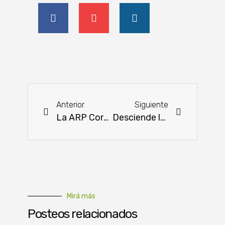
Anterior
Siguiente
La ARP Cordillera renueva parcialmente su directiva
Desciende la importación de maquinarias agrícolas, viales y de construcción en enero del año 2025
Mirá más
Posteos relacionados