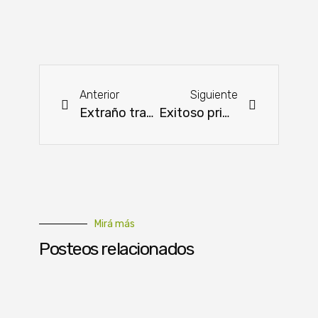
Anterior
Siguiente
Extraño trastorno neurológico amenaza a caballos
Exitoso primer Foro de la Cultura Emprendedora en Encarnación
Mirá más
Posteos relacionados