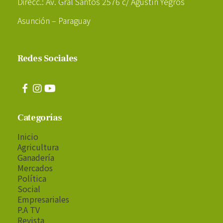
Direcc.: Av. Gral Santos 2576 c/ Agustín Yegros
Asunción – Paraguay
Redes Sociales
Categorías
Inicio
Agricultura
Ganadería
Mercados
Política
Social
Empresariales
P.A TV
Revista